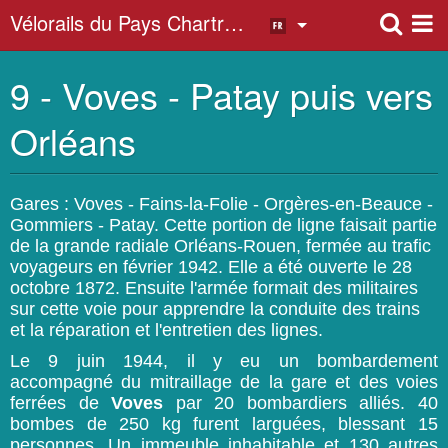
Vélorails du Pays Chartrain
9 - Voves - Patay puis vers
Album photo
Orléans
Gares : Voves - Fains-la-Folie - Orgères-en-Beauce -
Gommiers - Patay. Cette portion de ligne faisait partie
de la grande radiale Orléans-Rouen, fermée au trafic
voyageurs en février 1942. Elle a été ouverte le 28
octobre 1872. Ensuite l'armée formait des militaires
sur cette voie pour apprendre la conduite des trains
et la réparation et l'entretien des lignes.
Le 9 juin 1944, il y eu un bombardement
accompagné du mitraillage de la gare et des voies
ferrées de
Voves
par 20 bombardiers alliés. 40
bombes de 250 kg furent larguées, blessant 15
personnes. Un immeuble inhabitable et 130 autres