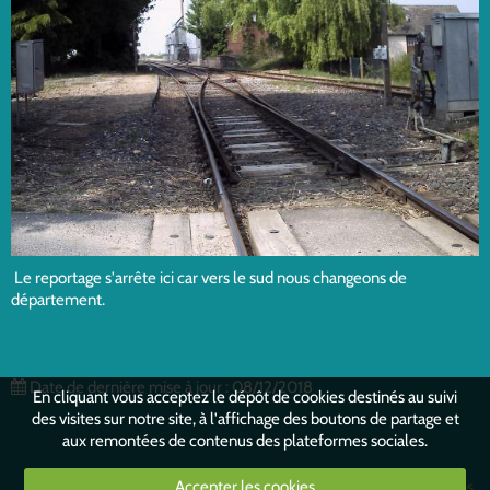
Le reportage s'arrête ici car vers le sud nous changeons de
département.
Date de dernière mise à jour : 08/12/2018
En cliquant vous acceptez le dépôt de cookies destinés au suivi
des visites sur notre site, à l'affichage des boutons de partage et
aux remontées de contenus des plateformes sociales.
Mentions légales
Conditions générales d'utilisation
Conditions
Accepter les cookies