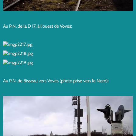
Au P.N. de la D 17, à l'ouest de Voves:
Au P.N. de Bisseau vers Voves (photo prise vers le Nord):