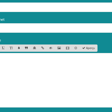
net
e
Aperçu