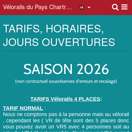
Vélorails du Pays Chartrain
TARIFS, HORAIRES,
Album photo
JOURS OUVERTURES
SAISO
N 2026
(non contractuel sousréserves d'erreurs et recalage)
TARIFS Vélorails 4 PLACES
:
TARIF NORMAL
:
Nous ne comptons pas à la personne mais au vélorail
, cependant les ( VR de tête sont des 5 places donc
vous pouvez avoir un VR5 avec 4 personnes soit au