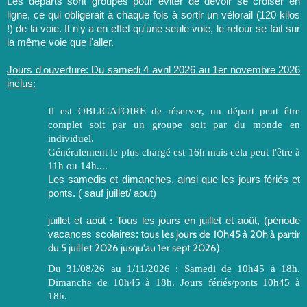
Les départs sont groupés pour éviter de devoir se croiser en
ligne, ce qui obligerait à chaque fois à sortir un vélorail (120 kilos
!) de la voie. Il n'y a en effet qu'une seule voie, le retour se fait sur
la même voie que l'aller.
Jours d'ouverture: Du samedi 4 avril 2026 au 1er novembre 2026
i
nclus:
Il est OBLIGATOIRE de réserver, un départ peut être
complet soit par un groupe soit par du monde en
individuel.
Généralement le plus chargé est 16h mais cela peut l'être à
11h ou 14h....
Les samedis et dimanches, ainsi que les jours fériés et
ponts. ( sauf j
uillet/ aout
)
juillet et août
Tous les jours en juillet et août, (période
:
vacances scolaires: t
ous les jours de 10h45 à 20h à partir
du 5 juillet 2026 jusqu'au 1er sept 2026).
Du 31/08/26 au 1/11/2026 :
Samedi de 10h45 à 18h.
Dimanche de 10h45 à 18h. Jours fériés/ponts 10h45 à
18h.