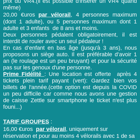
prix du VR4.(il est possible d'insèrer un VR4 quand
même)
20,00 €uros
par vélorail
, 4 personnes maximum
(dont 1 adulte), ou 5 personnes maximum dont 1
adulte et 3 enfants de 8 ans et moins.
Deux personnes pédalent obligatoirement, il est
interdit de rouler avec un seul pédaleur !
En cas d’enfant en bas âge (jusqu'à 3 ans), nous
proposons un siège auto. Il est préférable d’avoir 1
an (le roulage est un peu bruyant) et pour la sécurité
pas sur les genoux d'une personne.
Prime Fidél
ité
:
Une location est offerte après 4
tickets plein tarif payant (vert): Gardez bien vos
billets de l'année.(cette option est depuis la COVID
un peu difficile car comme nous avons une gestion
de caisse Zettle sur smartphone le ticket n'est plus
founi...)
TARIF GROUPES
:
16,00 €uros
par vélorail
, uniquement sur
réservation et pour au moins 4 vélorails avec 1 de sa