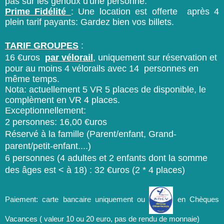
pas sur les genoux d'une personne.
Prime Fidél
ité
:
Une location est offerte après 4
plein tarif payants: Gardez bien vos billets.
TARIF GROUPES
:
16 €uros
par vélorail
, uniquement sur réservation et
pour au moins 4 vélorails avec 14 personnes en
même temps.
Nota: actuellement 5 VR 5 places de disponible, le
complèment en VR 4 places.
Exceptionnellement:
2 personnes: 16
,00 €uros
Réservé à la famille (Parent/enfant, Grand-
parent/petit-enfant....)
6 personnes (4 adultes et 2 enfants dont la somme
des âges est < à 18) : 32 €uros (2 * 4 places)
Paiement: carte bancaire uniquement ou
en Chèques
Vacances ( valeur 10 ou 20 euro, pas de rendu de monnaie)