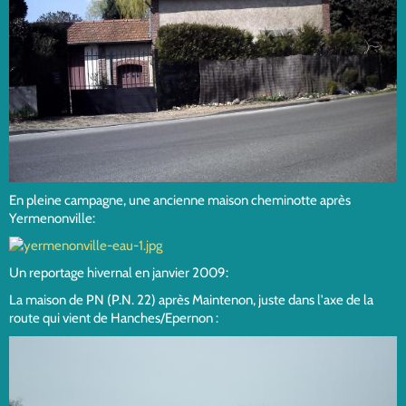
En pleine campagne, une ancienne maison cheminotte après
Yermenonville:
Un reportage hivernal en janvier 2009:
La maison de PN (P.N. 22) après Maintenon, juste dans l'axe de la
route qui vient de Hanches/Epernon :