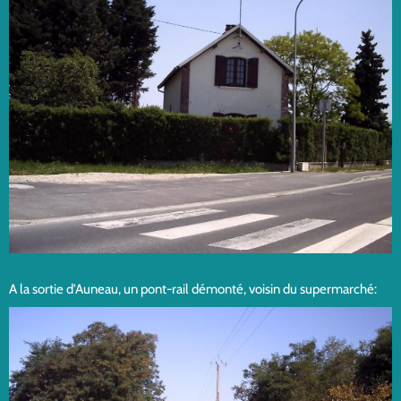
A la sortie d'Auneau, un pont-rail démonté, voisin du supermarché: