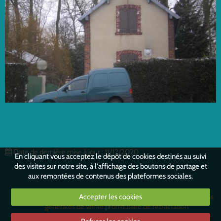
Date de dernière mise à jour : 11/12/2020
En cliquant vous acceptez le dépôt de cookies destinés au suivi
des visites sur notre site, à l'affichage des boutons de partage et
aux remontées de contenus des plateformes sociales.
Mentions légales
Conditions générales d'utilisation
Conditions
Accepter les cookies
générales de vente
Formulaire de rétractation