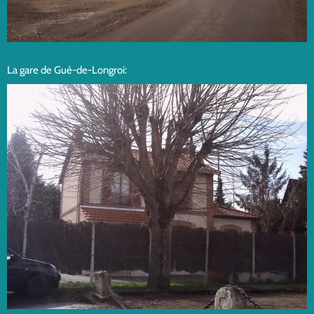
La gare de Gué-de-Longroi: