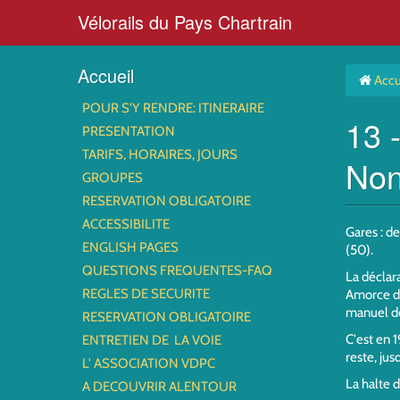
Vélorails du Pays Chartrain
Accueil
Accu
POUR S'Y RENDRE: ITINERAIRE
13 
PRESENTATION
TARIFS, HORAIRES, JOURS
Non
GROUPES
RESERVATION OBLIGATOIRE
ACCESSIBILITE
Gares : d
ENGLISH PAGES
(50).
QUESTIONS FREQUENTES-FAQ
La déclara
REGLES DE SECURITE
Amorce de 
manuel de
RESERVATION OBLIGATOIRE
C'est en 
ENTRETIEN DE LA VOIE
reste, jus
L' ASSOCIATION VDPC
La halte d
A DECOUVRIR ALENTOUR