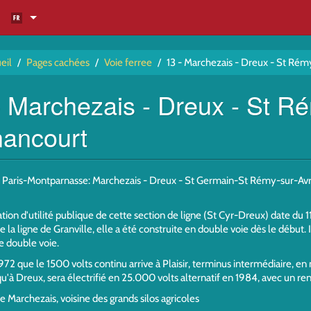
eil
/
Pages cachées
/
Voie ferree
/
13 - Marchezais - Dreux - St Ré
- Marchezais - Dreux - St Ré
ancourt
e Paris-Montparnasse: Marchezais - Dreux - St Germain-St Rémy-sur-Avre
tion d'utilité publique de cette section de ligne (St Cyr-Dreux) date du 11 
la ligne de Granville, elle a été construite en double voie dès le début. 
 double voie.
1972 que le 1500 volts continu arrive à Plaisir, terminus intermédiaire
qu'à Dreux, sera électrifié en 25.000 volts alternatif en 1984, avec un r
e Marchezais, voisine des grands silos agricoles