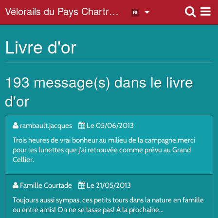
Vélorails du Pays Chartrain
Livre d'or
ATELIERS DES PIONNIERS
ENTRETIEN DE LA VOIE
193 message(s) dans le livre
d'or
rambault.jacques
Le 05/06/2013
Trois heures de vrai bonheur au milieu de la campagne.merci
pour les lunettes que j'ai retrouvée comme prévu au Grand
Cellier.
Famille Courtade
Le 21/05/2013
Toujours aussi sympas, ces petits tours dans la nature en famille
ou entre amis! On ne se lasse pas! À la prochaine...