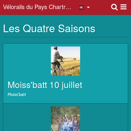
Vélorails du Pays Chartrain
Les Quatre Saisons
ATELIERS DES PIONNIERS
ENTRETIEN DE LA VOIE
Moiss'batt 10 juillet
Moiss'batt