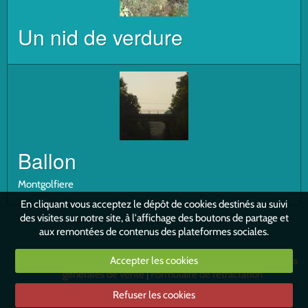
Un nid de verdure
Ballon
Montgolfiere
En cliquant vous acceptez le dépôt de cookies destinés au suivi
des visites sur notre site, à l'affichage des boutons de partage et
aux remontées de contenus des plateformes sociales.
Mentions légales
Conditions générales d'utilisation
Accepter les cookies
Conditions
générales de vente
Formulaire de rétractation
Refuser les cookies