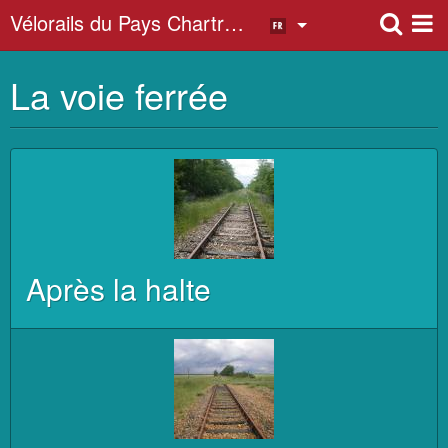
Vélorails du Pays Chartrain
La voie ferrée
ATELIERS DES PIONNIERS
ENTRETIEN DE LA VOIE
Après la halte